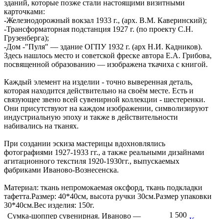
зданий, которые позже стали настоящими визитными
карточками:
-Железнодорожный вокзал 1933 г., (арх. В.М. Каверинский);
-Трансформаторная подстанция 1927 г. (по проекту С.Н.
Грузенберга);
-Дом -"Пуля" — здание ОГПУ 1932 г. (арх Н.И. Кадников).
Здесь нашлось место и советской фреске автора Е.А. Грибова,
посвященной образованию — изображена ткачиха с книгой.
Каждый элемент на изделии - точно выверенная деталь,
которая находится действительно на своём месте. Есть и
связующее звено всей сувенирной коллекции - шестеренки.
Они присутствуют на каждом изображении, символизируют
индустриальную эпоху и также в действительности
набивались на тканях.
При создании эскиза мастерицы вдохновлялись
фотографиями 1927-1933 гг., а также реальными дизайнами
агитационного текстиля 1920-1930гг., выпускаемых
фабриками Иваново-Вознесенска.
Материал: ткань непромокаемая оксфорд, ткань подкладки
тафетта.Размер: 40*40см, высота ручки 30см.Размер упаковки
30*40см.Вес изделия: 150г.
1 500
Сумка-шоппер сувенирная. Иваново —