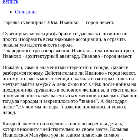
Купить
Описание
Тарелка сувенирная 30см. Иваново — город невест.
Сувенирная коллекция фабрики создавалась с позиции не
просто изобразить всем знакомые ассоциации, а отразить
локальную идентичность города.
Так родилось три изображения: Иваново - текстильный трест,
Иваново - архитектурный авангард, Иваново - город невест.
Пожалуй, самый знаменитый стереотип о городе. Давайте
разберемся почему. Действительно ли Иваново - город невест,
потому что здесь много женщин, каждая из которых только и
мечтает выйти замуж? А дело было вот в чём: после войны на
предприятиях трудились в основном женщины, и текстильная
промышленность начала считаться женской отраслью. Именно
тогда за городом и закрепилось это "звание". А благодаря
песне "Ну чем мы не пара" название прижилось и ушло в
народ.
Каждый элемент на изделии - точно выверенная деталь,
которая находится действительно на своём месте. Большая
Ивановская Мануфактура на заднем плане как символ