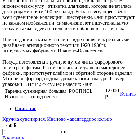
масштабности текстильных производств нашего края. В
нижнем левом углу - этикетка для ткани, которая печаталась
для продажи почти 100 лет назад. Есть и связующее звено
всей сувенирной коллекции - шестеренки. Они присутствуют
на каждом изображении, символизируют индустриальную
эпоху и также в действительности набивались на тканях.
При создании эскиза мастерицы вдохновлялись реальными
дизайнами агитационного текстиля 1920-1930гг.,
выпускаемых фабриками Иваново-Вознесенска.
Посуда изготовлена в ручную путем литья фарфорового
шликера в формы. Расписано индивидуально мастерицей
фабрики, присутствует клеймо на обратной стороне изделия.
Материал: фарфор, подглазурные краски, глазурь. Размер
упаковки - 34*34,5*4см.Вес изделия: 780г.
12 000
Тарелка сувенирная большая. РОСПИСЬ.
Купить
Иваново — город невест
₽
Описание
Кружка сувенирная. Иваново - авангардное кольцо
750 ₽
шт
В корзину