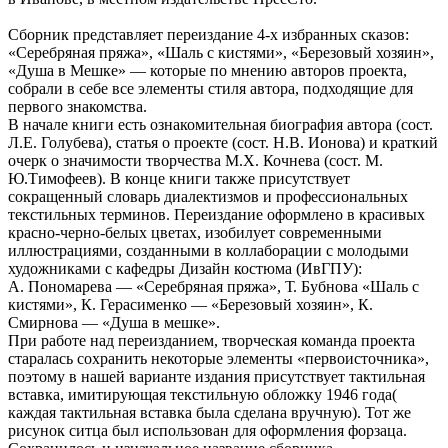
Сборник представляет переиздание 4-х избранных сказов:
«Серебряная пряжа», «Шаль с кистями», «Березовый хозяин»,
«Душа в Мешке» — которые по мнению авторов проекта,
собрали в себе все элементы стиля автора, подходящие для
первого знакомства.
В начале книги есть ознакомительная биография автора (сост.
Л.Е. Голубева), статья о проекте (сост. Н.В. Ионова) и краткий
очерк о значимости творчества М.Х. Кочнева (сост. М.
Ю.Тимофеев). В конце книги также присутствует
сокращенный словарь диалектизмов и профессиональных
текстильных терминов. Переиздание оформлено в красивых
красно-черно-белых цветах, изобилует современными
иллюстрациями, созданными в коллаборации с молодыми
художниками с кафедры Дизайн костюма (ИвГПУ):
А. Пономарева — «Серебряная пряжа», Т. Бубнова «Шаль с
кистями», К. Герасименко — «Березовый хозяин», К.
Смирнова — «Душа в мешке».
При работе над переизданием, творческая команда проекта
старалась сохранить некоторые элементы «первоисточника»,
поэтому в нашей варианте издания присутствует тактильная
вставка, имитирующая текстильную обложку 1946 года(
каждая тактильная вставка была сделана вручную). Тот же
рисунок ситца был использован для оформления форзаца.