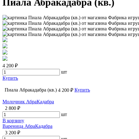
Пиала Абракадабра (кв.)
4 200 ₽
шт
Купить
Пиала Абракадабра (кв.)
Купить
4 200 ₽
Молочник АбраКадабра
2 800 ₽
шт
В корзину
Вареница АбраКадабра
3 200 ₽
шт