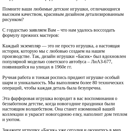
Помните ваши любимые детские игрушки, отличающиеся
высоким качеством, красивым дизайном детализированным
рисунком?
С гордостью заявляем Вам – что нам удалось воссоздать
формулу прежних мастеров:
Каждый экземпляр — это не просто игрушка, а настоящая
история, которую мы с любовью создаем на нашем
производстве. Так, дизайн игрушки «Басик» был вдохновлен
популярной моделью советского автобуса – ЛиАЗ-677,
появившейся на улицах в 1960е гг.
Ручная работа и тонкая роспись придают игрушке особый
шарм и уникальность. Мы выполняем более 80 технических
операций, чтобы каждая деталь была безупречна.
Эта фарфоровая игрушка возродит в вас воспоминания о
беззаботном детстве, когда новогодние праздники были
настоящим волшебством. Она станет изюминкой вашей
коллекции и украсит новогоднюю елку, наполнит дом теплом
и уютом.
Закажите игрушку «Басик» уже сегодня и окунитесь в мир